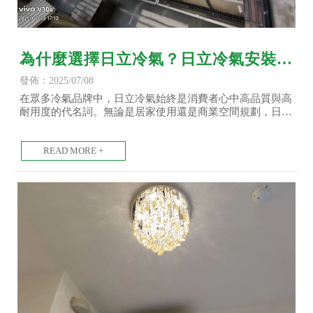
為什麼選擇日立冷氣？日立冷氣安裝特
色與評價總整理-日立冷氣安裝/台北日
發佈：2025/07/08
立冷氣安裝/土城日立冷氣安裝
在眾多冷氣品牌中，日立冷氣始終是消費者心中高品質與高
耐用度的代名詞。無論是居家使用還是商業空間規劃，日立
冷氣在效能、節能、耐用度與安裝彈性上都有優異表現。今
天我們就從「為什麼選日立？」、「安裝特色」、