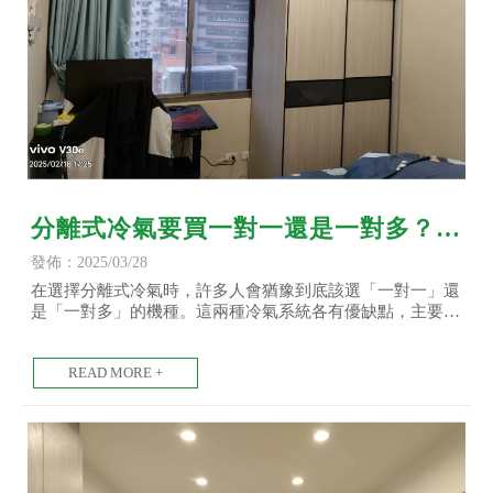
分離式冷氣要買一對一還是一對多？分
離式冷氣安裝/台北分離式冷氣安裝/土
發佈：2025/03/28
城分離式冷氣安裝
在選擇分離式冷氣時，許多人會猶豫到底該選「一對一」還
是「一對多」的機種。這兩種冷氣系統各有優缺點，主要的
差異在於一台室外機搭配幾台室內機，影響到空間使用、安
裝方式、能效與費用等多方面考量。