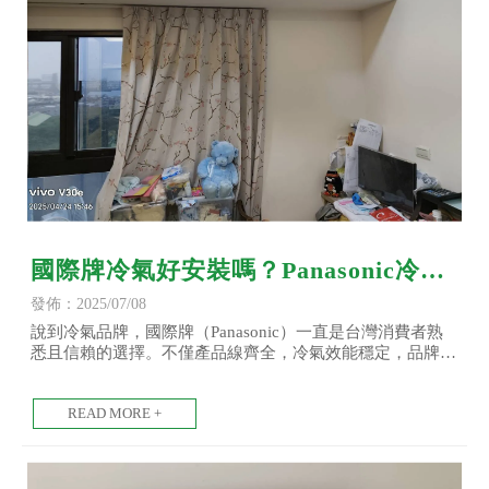
國際牌冷氣好安裝嗎？Panasonic冷氣
安裝流程與空間建議-國際牌冷氣安裝/
發佈：2025/07/08
台北國際牌冷氣安裝/土城國際牌冷氣
說到冷氣品牌，國際牌（Panasonic）一直是台灣消費者熟
悉且信賴的選擇。不僅產品線齊全，冷氣效能穩定，品牌形
安裝
象也長年穩居優質家電的前段班。但許多人在選購冷氣時，
除了考慮機器本身，更在意「好不好安裝