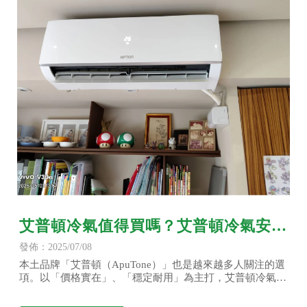
艾普頓冷氣值得買嗎？艾普頓冷氣安裝
與品牌優缺點完整解析-艾普頓冷氣/台
發佈：2025/07/08
北艾普頓冷氣
本土品牌「艾普頓（ApuTone）」也是越來越多人關注的選
項。以「價格實在」、「穩定耐用」為主打，艾普頓冷氣在
中小型住宅市場佔有一席之地。但它真的值得入手嗎？安裝
與後續使用是否方便？本文將帶你深入了解