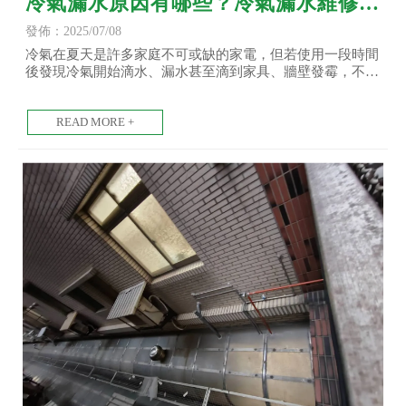
冷氣漏水原因有哪些？冷氣漏水維修常
見問題與處理方式-冷氣維修/台北冷氣
發佈：2025/07/08
維修/土城冷氣維修
冷氣在夏天是許多家庭不可或缺的家電，但若使用一段時間
後發現冷氣開始滴水、漏水甚至滴到家具、牆壁發霉，不但
影響生活品質，還可能造成安全隱患。