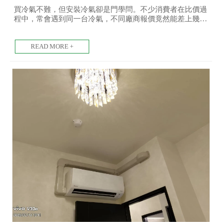
北吊隱式冷氣安裝/土城吊隱式冷氣安
買冷氣不難，但安裝冷氣卻是門學問。不少消費者在比價過
程中，常會遇到同一台冷氣，不同廠商報價竟然能差上幾千
裝
甚至上萬，讓人摸不著頭緒。其實冷氣安裝費用之所以有高
有低，除了品牌和型號之外，更重要的是施工細節