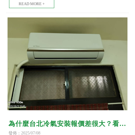
為什麼台北冷氣安裝報價差很大？看懂
報價單就不被坑！吊隱式冷氣安裝/台
發佈：2025/07/08