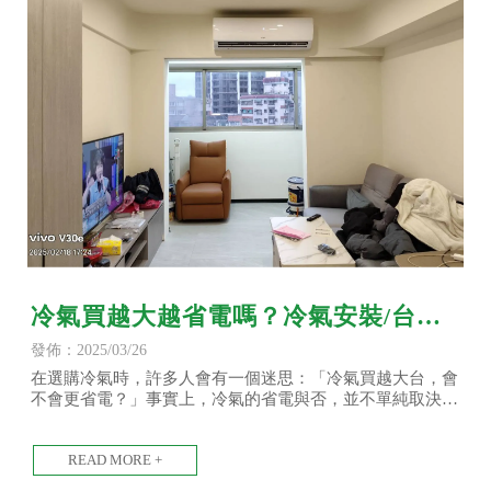
冷氣買越大越省電嗎？冷氣安裝/台北
冷氣安裝/土城冷氣安裝
發佈：2025/03/26
在選購冷氣時，許多人會有一個迷思：「冷氣買越大台，會
不會更省電？」事實上，冷氣的省電與否，並不單純取決於
冷氣的大小，而是與使用空間的坪數、冷氣的能效等級、安
裝方式以及房間的保溫效果等多個因素有關。