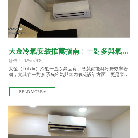
大金冷氣安裝推薦指南！一對多與氣流
設計的安裝要點-大金冷氣安裝/台北大
發佈：2025/07/08
金冷氣安裝/土城大金冷氣安裝
大金（Daikin）冷氣一直以高品質、智慧節能與冷房效率著
稱，尤其在一對多系統冷氣與室內氣流設計方面，更是業界
公認的先驅。若您正考慮升級冷氣設備，或正在規劃新居空
調配置，本篇將帶您深入了解大金冷氣安裝