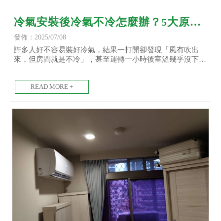
冷氣安裝後冷氣不冷怎麼辦？5大原因
與改善方式-洗冷氣/台北洗冷氣/土城洗
發佈：2025/07/08
冷氣
許多人好不容易裝好冷氣，結果一打開卻發現「風有吹出
來，但房間就是不冷」，甚至運轉一小時後室溫幾乎沒下
降。這種情況不只令人失望，也可能代表安裝或設定出了問
題。