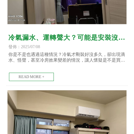
冷氣漏水、運轉聲大？可能是安裝沒做
好！常見錯誤總整理-空調工程/台北空
發佈：2025/07/08
調工程/土城空調工程
你是不是也遇過這種情況？冷氣才剛裝好沒多久，卻出現滴
水、怪聲，甚至冷房效果變差的情況，讓人懷疑是不是買到
瑕疵品？其實很多時候，問題不在冷氣本身，而是安裝工法
不到位或忽略了細節所導致的結果。